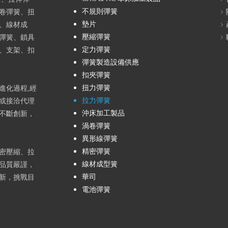
不規則彈簧
卷彈簧、扭
墊片
、線材成
壓縮彈簧
彈簧、鎖具
定力彈簧
、支架、扣
彈簧製造設備供應
扣夾彈簧
扭力彈簧
進化過程,經
拉力彈簧
或接洽代理
沖床加工製品
不斷創新，
渦卷彈簧
異形線彈簧
精密彈簧
密壓縮、拉
線材成型簧
品質嚴謹，
華司
新，挑戰目
電池彈簧
top