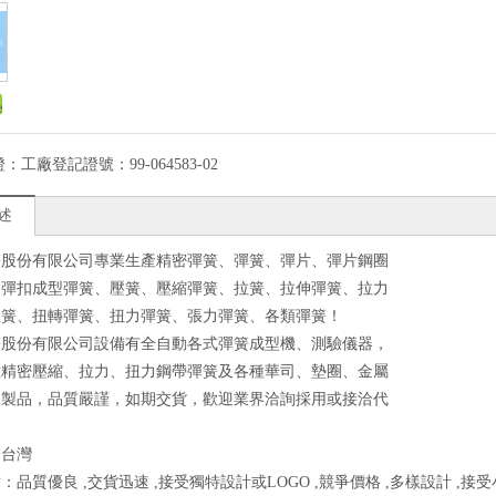
證：
工廠登記證號：99-064583-02
述
簧股份有限公司專業生產精密彈簧、彈簧、彈片、彈片鋼圈
、彈扣成型彈簧、壓簧、壓縮彈簧、拉簧、拉伸彈簧、拉力
扭簧、扭轉彈簧、扭力彈簧、張力彈簧、各類彈簧！
簧股份有限公司設備有全自動各式彈簧成型機、測驗儀器，
種精密壓縮、拉力、扭力鋼帶彈簧及各種華司、墊圈、金屬
工製品，品質嚴謹，如期交貨，歡迎業界洽詢採用或接洽代
！
：台灣
：品質優良 ,交貨迅速 ,接受獨特設計或LOGO ,競爭價格 ,多樣設計 ,接