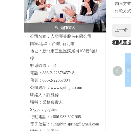
銷售方式
付款方式
與我們聯絡
上一條:
公司名稱：宏順彈簧股份有限公司
相關產
國家/地區：台灣, 新北市
地址：新北市三重區溪尾街108巷6號1
樓
郵遞區號：241
電話：886-2-22878457~8
傳真：886-2-22867804
公司網址：
www.springhs.com
聯絡人：許維倫
職稱：業務負責人
Skype：gogihsu
行動電話：+886 983 507 905
電子信箱：
hungshun.spring@gmail.com