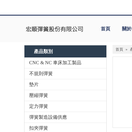
首頁
關於
首頁
»
產品類別
CNC & NC 車床加工製品
不規則彈簧
墊片
壓縮彈簧
定力彈簧
彈簧製造設備供應
扣夾彈簧