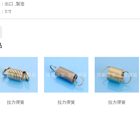
：出口 ,製造
：T/T
品
拉力彈簧
拉力彈簧
拉力彈簧