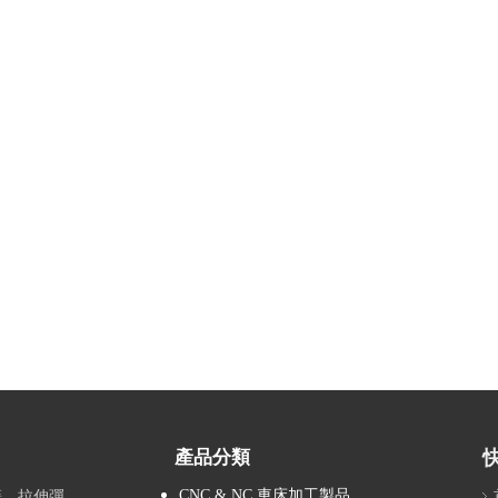
產品分類
CNC & NC 車床加工製品
拉簧、拉伸彈