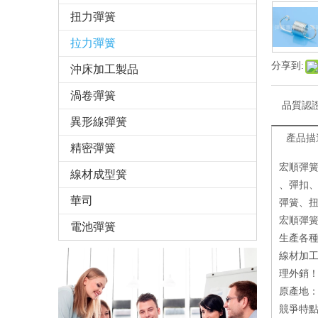
扭力彈簧
拉力彈簧
分享到:
沖床加工製品
渦卷彈簧
品質認
異形線彈簧
產品描
精密彈簧
宏順彈
線材成型簧
、彈扣
華司
彈簧、
宏順彈
電池彈簧
生產各
線材加
理外銷
原產地
競爭特點