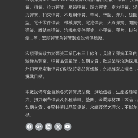
簧、扭簧、拉力彈簧、壓縮彈簧、壓力彈簧、定力彈簧、渦
力彈簧、扣夾彈簧、不規則彈簧、華司、墊圈、彈片、線圈
型、電子零件彈簧、機械彈簧、電池彈簧、天線彈簧、開關
彈簧、腳踏車彈簧、汽機車零件彈簧、小彈簧、彈片、掛勾
鐶...等，宏順彈簧為彈簧製造設備供應廠。
宏順彈簧致力於彈簧工業已有三十餘年，見證了彈簧工業的
驗極為豐富。彈簧品質嚴謹，如期交貨，歡迎業界洽詢採用
外銷未來宏順彈簧仍以堅持著品質優越，永續經營之理念，
挑戰目標。
本廠設備有全自動各式彈簧成型機、測驗儀器，生產各種精
力、扭力鋼帶彈簧及各種華司、墊圈、金屬線材加工製品，
如期交貨，並堅持著以品質優越、永續經營之理念，不斷創
標。