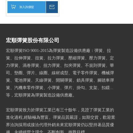
加入詢價籃
詢價
宏順彈簧股份有限公司
宏順彈簧ISO 9001-2015為彈簧製造設備供應廠：彈簧、拉
簧、拉伸彈簧、扭簧、拉力彈簧、壓縮彈簧、壓力彈簧、定
力彈簧、渦卷彈簧、扭力彈簧、扣夾彈簧、不規則彈簧、華
司、墊圈、彈片、線圈、線材成型、電子零件彈簧、機械彈
簧、電池彈簧、天線彈簧、開關彈簧、鎖具彈簧、腳踏車彈
簧、汽機車零件彈簧、小彈簧、彈片、掛勾、支架、扣鐶...
等，宏順彈簧為彈簧製造設備供應廠。
宏順彈簧致力於彈簧工業已有三十餘年，見證了彈簧工業的
進化過程,經驗極為豐富。彈簧品質嚴謹，如期交貨，歡迎業
界洽詢採用或接洽代理外銷未來宏順彈簧仍以堅持著品質優
越，永續經營之理念，不斷創新，挑戰目標。